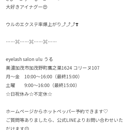
大好きアイナグー😍
ウルのエクステ率爆上がり⤴︎⤴︎⤴︎❣️
……⌘……⌘……⌘……
eyelash salon ulu うる
美濃加茂市加茂野町鷹之巣1624 コリーヌ107
月〜金 10:00〜16:00（最終15:00）
土曜 9:00〜16:00（最終15:00）
☆日祝休み☆不定休☆
ホームページからホットペッパー予約できます♡
ご質問等ありましたら、公式LINEよりお問い合わせいた
だけます😊