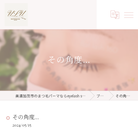
その角度…
美濃加茂市のまつ毛パーマならeyelash salon ulu
ブログ
その角度…
その角度…
2024/05/15