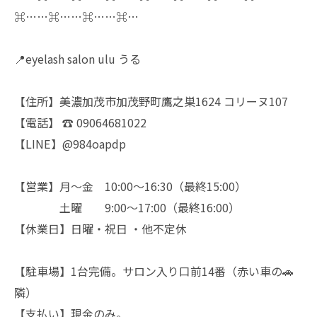
⌘……⌘……⌘……⌘…
📍eyelash salon ulu うる
【住所】美濃加茂市加茂野町鷹之巣1624 コリーヌ107
【電話】 ☎︎ 09064681022
【LINE】@984oapdp
【営業】月〜金 10:00〜16:30（最終15:00）
土曜 9:00〜17:00（最終16:00）
【休業日】日曜・祝日 ・他不定休
【駐車場】1台完備。サロン入り口前14番（赤い車の🚗
隣）
【支払い】現金のみ。