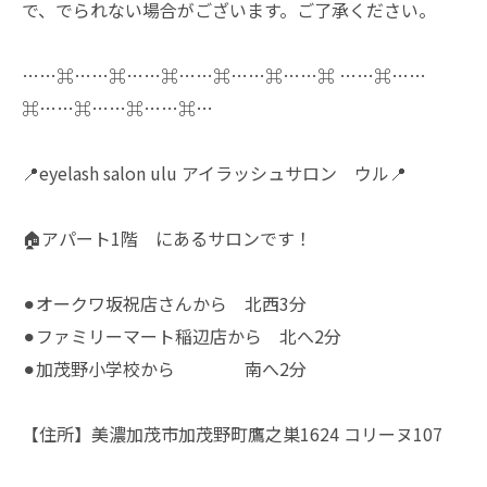
で、でられない場合がございます。ご了承ください。
……⌘……⌘……⌘……⌘……⌘……⌘ ……⌘……
⌘……⌘……⌘……⌘…
📍eyelash salon ulu アイラッシュサロン ウル📍
🏠アパート1階 にあるサロンです！
⚫︎オークワ坂祝店さんから 北西3分
⚫︎ファミリーマート稲辺店から 北へ2分
⚫︎加茂野小学校から 南へ2分
【住所】美濃加茂市加茂野町鷹之巣1624 コリーヌ107