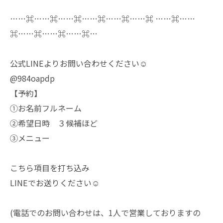
……⌘……⌘……⌘……⌘……⌘……⌘ ……⌘……
⌘……⌘……⌘……⌘…
公式LINEよりお問い合わせください☺️
@984oapdp
【予約】
①お名前フルネーム
②希望日時 ３候補ほど
③メニュー
こちら項目を打ち込み
LINEでお送りください☺️
(電話でのお問い合わせは、1人で営業しておりますの