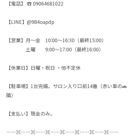
【電話】 ☎︎ 09064681022
【LINE】@984oapdp
【営業】月〜金 10:00〜16:30（最終15:00）
土曜 9:00〜17:00（最終16:00）
【休業日】日曜・祝日 ・他不定休
【駐車場】1台完備。サロン入り口前14番（赤い車の🚗
隣）
【支払い】現金のみ。
……⌘……⌘……⌘……⌘……⌘……⌘……⌘……