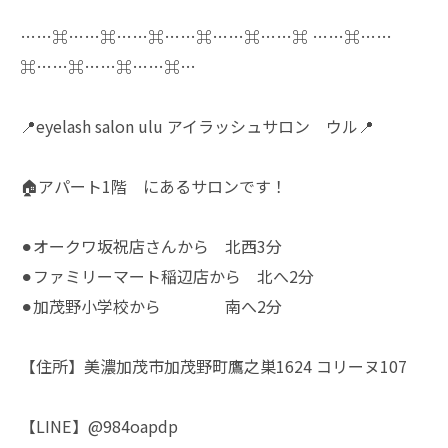
……⌘……⌘……⌘……⌘……⌘……⌘ ……⌘……
⌘……⌘……⌘……⌘…
📍eyelash salon ulu アイラッシュサロン ウル📍
🏠アパート1階 にあるサロンです！
⚫︎オークワ坂祝店さんから 北西3分
⚫︎ファミリーマート稲辺店から 北へ2分
⚫︎加茂野小学校から 南へ2分
【住所】美濃加茂市加茂野町鷹之巣1624 コリーヌ107
【LINE】@984oapdp