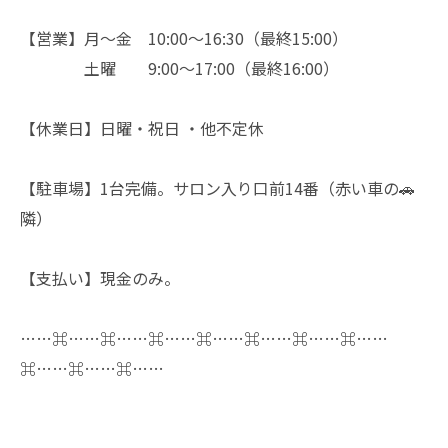
【営業】月〜金 10:00〜16:30（最終15:00）
土曜 9:00〜17:00（最終16:00）
【休業日】日曜・祝日 ・他不定休
【駐車場】1台完備。サロン入り口前14番（赤い車の🚗
隣）
【支払い】現金のみ。
……⌘……⌘……⌘……⌘……⌘……⌘……⌘……
⌘……⌘……⌘……